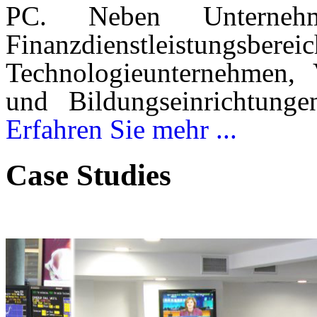
PC. Neben Unterne
Finanzdienstleistungs
Technologieunternehmen, 
und Bildungseinrichtung
Erfahren Sie mehr ...
Case Studies
Handelsraum in Athen
 neue IT-
Trading-PC realisierte für eine griechische Vermögensver
Handelsraumeinrichtung.
ERFAHREN SIE MEHR